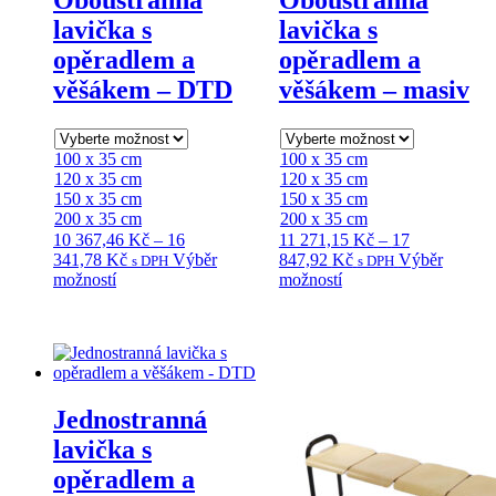
Oboustranná
Oboustranná
lavička s
lavička s
opěradlem a
opěradlem a
věšákem – DTD
věšákem – masiv
100 x 35 cm
100 x 35 cm
120 x 35 cm
120 x 35 cm
150 x 35 cm
150 x 35 cm
200 x 35 cm
200 x 35 cm
10 367,46
Kč
–
16
11 271,15
Kč
–
17
Rozpětí
Rozpětí
341,78
Kč
Výběr
847,92
Kč
Výběr
s DPH
s DPH
Tento
cen:
Tento
cen:
možností
možností
produkt
10
produkt
11
má
367,46 Kč
má
271,15 Kč
více
až
více
až
variant.
16
variant.
17
Možnosti
341,78 Kč
Možnosti
847,92 Kč
lze
lze
Jednostranná
vybrat
vybrat
na
na
lavička s
stránce
stránce
opěradlem a
produktu
produktu