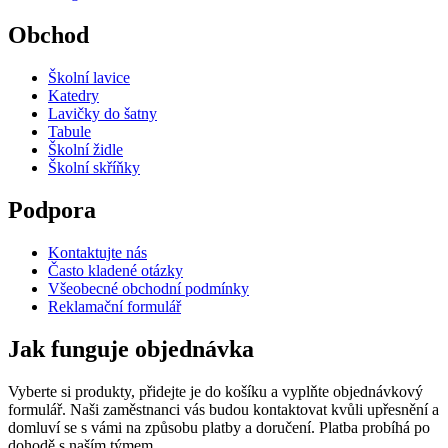
Obchod
Školní lavice
Katedry
Lavičky do šatny
Tabule
Školní židle
Školní skříňky
Podpora
Kontaktujte nás
Často kladené otázky
Všeobecné obchodní podmínky
Reklamační formulář
Jak funguje objednávka
Vyberte si produkty, přidejte je do košíku a vyplňte objednávkový
formulář. Naši zaměstnanci vás budou kontaktovat kvůli upřesnění a
domluví se s vámi na způsobu platby a doručení. Platba probíhá po
dohodě s naším týmem.