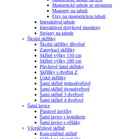
Magnetické tabule se stojanem
Magnety na tabuli
Fixy na magnetickou tabuli
Interaktivní tabule
Interaktivní dotykové monitory
Stojany na tabule
Školní skříňky
Školní skříňky dřevěné
Zamykací skříňky
Skříně výšky 150 cm
Skříně výšky 180 cm
Plechové šatní skřínky
Skříňky s dveřmi Z
Úzké skříňky
Šatní skříně jednodveřové
Šatní skříně dvoudveřové
Šatní skříně 3 dveřové
Šatní skříně 4 dveřové
Šatní lavice
Plastové lavičky
Šatní lavice s botníkem
Šatní lavice s věšáky
Víceúčelové skříně
Kancelářské skříně