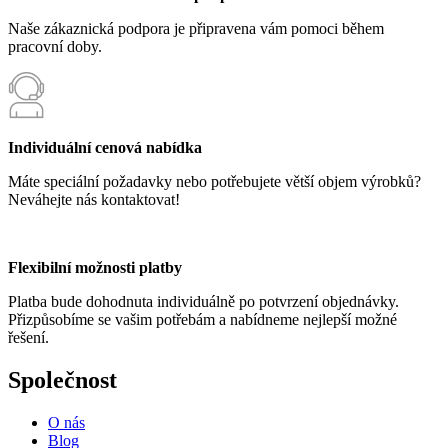
lze
vybrat
Naše zákaznická podpora je připravena vám pomoci během
na
pracovní doby.
stránce
produktu
Individuální cenová nabídka
Máte speciální požadavky nebo potřebujete větší objem výrobků?
Neváhejte nás kontaktovat!
Flexibilní možnosti platby
Platba bude dohodnuta individuálně po potvrzení objednávky.
Přizpůsobíme se vašim potřebám a nabídneme nejlepší možné
řešení.
Společnost
O nás
Blog