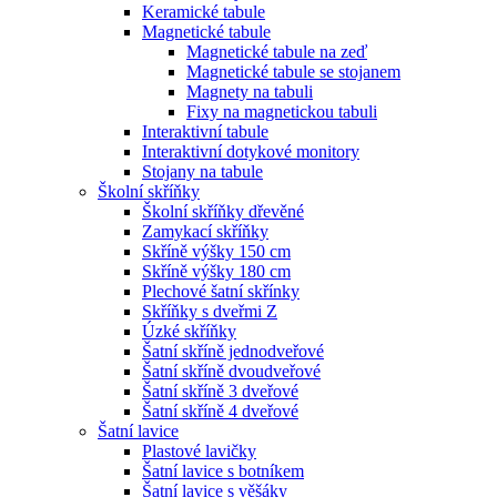
Keramické tabule
Magnetické tabule
Magnetické tabule na zeď
Magnetické tabule se stojanem
Magnety na tabuli
Fixy na magnetickou tabuli
Interaktivní tabule
Interaktivní dotykové monitory
Stojany na tabule
Školní skříňky
Školní skříňky dřevěné
Zamykací skříňky
Skříně výšky 150 cm
Skříně výšky 180 cm
Plechové šatní skřínky
Skříňky s dveřmi Z
Úzké skříňky
Šatní skříně jednodveřové
Šatní skříně dvoudveřové
Šatní skříně 3 dveřové
Šatní skříně 4 dveřové
Šatní lavice
Plastové lavičky
Šatní lavice s botníkem
Šatní lavice s věšáky