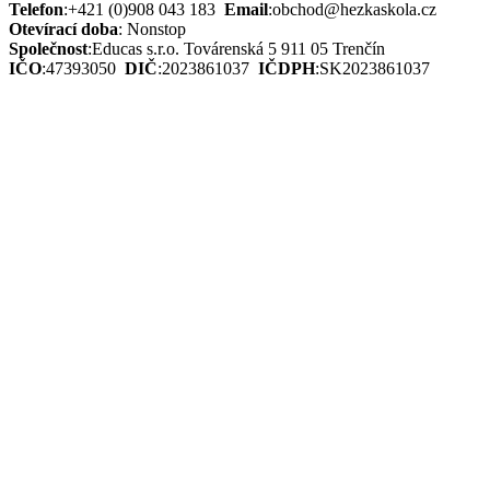
Telefon
:
+421 (0)908 043 183
Email
:
obchod@hezkaskola.cz
Otevírací doba
:
Nonstop
Společnost
:
Educas s.r.o.
Továrenská 5 911 05 Trenčín
IČO
:
47393050
DIČ
:
2023861037
IČDPH
:
SK2023861037