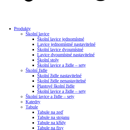
Produkty
Školní lavice
Školní lavice jednomístné
Lavice jednomístné nastavitelné
Školní lavice dvoumístné
Lavice dvoumístné nastavitelné
Školní stoly
Školní lavice a židle – sety
Školní židle
Školní židle nastavitelné
Školní židle nenastavitelné
Plastové školní židle
Školní lavice a židle – sety
Školní lavice a židle – sety
Katedry
Tabule
Tabule na zeď
Tabule na stojanu
Tabule na křídy
Tabule na fixy