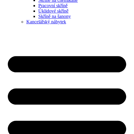
Skříně na chemikálie
Pracovní skříně
Úklidové skříně
Skříně na šanony
Kancelářský nábytek