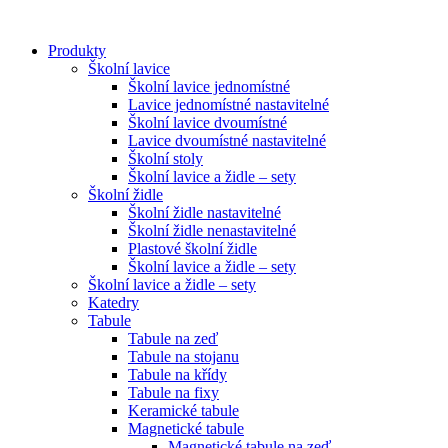
Přejít
k
Produkty
obsahu
Školní lavice
Školní lavice jednomístné
Lavice jednomístné nastavitelné
Školní lavice dvoumístné
Lavice dvoumístné nastavitelné
Školní stoly
Školní lavice a židle – sety
Školní židle
Školní židle nastavitelné
Školní židle nenastavitelné
Plastové školní židle
Školní lavice a židle – sety
Školní lavice a židle – sety
Katedry
Tabule
Tabule na zeď
Tabule na stojanu
Tabule na křídy
Tabule na fixy
Keramické tabule
Magnetické tabule
Magnetické tabule na zeď