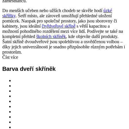
zaměstnanců.
Do menších učeben nebo užších chodeb se skvěle hodí
úzké
skříňky
. Šetří místo, ale zároveň umožňují přehledné uložení
pomůcek. Naopak pro společné prostory, jako jsou sborovny či
kabinety, jsou ideální
čtyřdveřové skříně
s větší kapacitou a
možností pohodlného rozdělení mezi více lidí. Podívejte se také na
kompletní přehled
školních skříněk
, kde objevíte další produkty.
Šatní skříně dvoudveřové jsou spolehlivou a osvědčenou volbou –
díky jejich univerzálnosti je snadno přizpůsobíte různým potřebám i
prostorům.
Číst více
Barva dveří skříněk