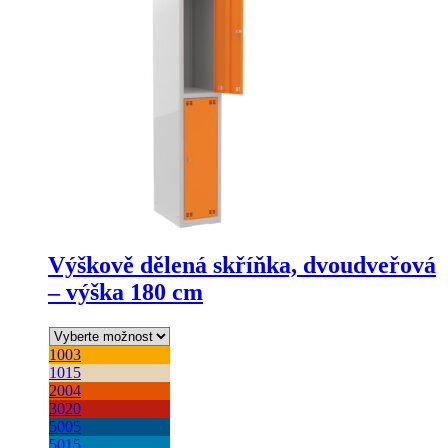
lze
vybrat
na
stránce
produktu
Výškově dělená skříňka, dvoudveřová
– výška 180 cm
1003
1015
2004
3020
5005
5015