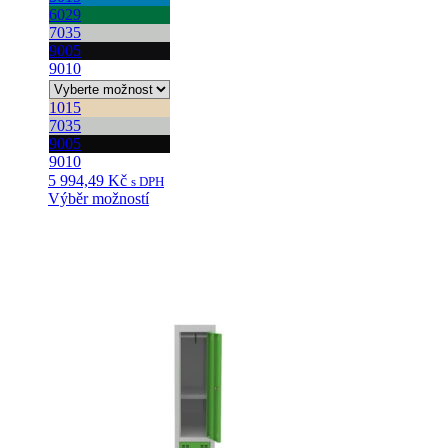
6029
7035
9005
9010
1015
7035
9005
9010
5 994,49
Kč
s DPH
Výběr možností
Tento
produkt
má
více
variant.
Možnosti
lze
vybrat
na
stránce
produktu