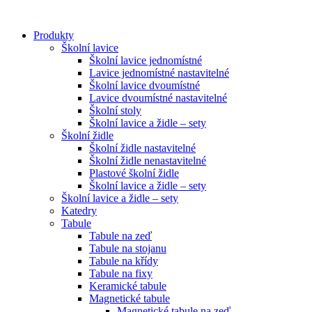
Přejít
k
Produkty
obsahu
Školní lavice
Školní lavice jednomístné
Lavice jednomístné nastavitelné
Školní lavice dvoumístné
Lavice dvoumístné nastavitelné
Školní stoly
Školní lavice a židle – sety
Školní židle
Školní židle nastavitelné
Školní židle nenastavitelné
Plastové školní židle
Školní lavice a židle – sety
Školní lavice a židle – sety
Katedry
Tabule
Tabule na zeď
Tabule na stojanu
Tabule na křídy
Tabule na fixy
Keramické tabule
Magnetické tabule
Magnetické tabule na zeď