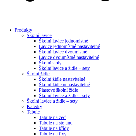
Produkty
Školní lavice
Školní lavice jednomístné
Lavice jednomístné nastavitelné
Školní lavice dvoumístné
Lavice dvoumístné nastavitelné
Školní stoly
Školní lavice a židle – sety
Školní židle
Školní židle nastavitelné
Školní židle nenastavitelné
Plastové školní židle
Školní lavice a židle – sety
Školní lavice a židle – sety
Katedry
Tabule
Tabule na zeď
Tabule na stojanu
Tabule na křídy
Tabule na fixy