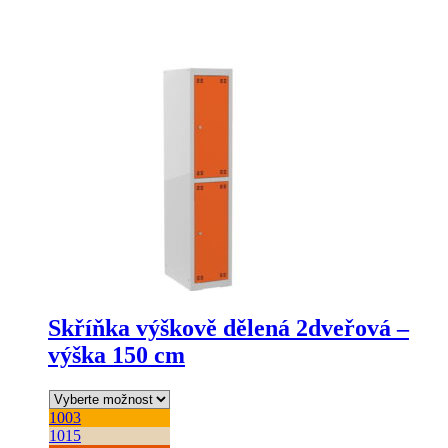
více
variant.
Možnosti
lze
vybrat
na
stránce
produktu
Skříňka výškově dělená 2dveřová –
výška 150 cm
1003
1015