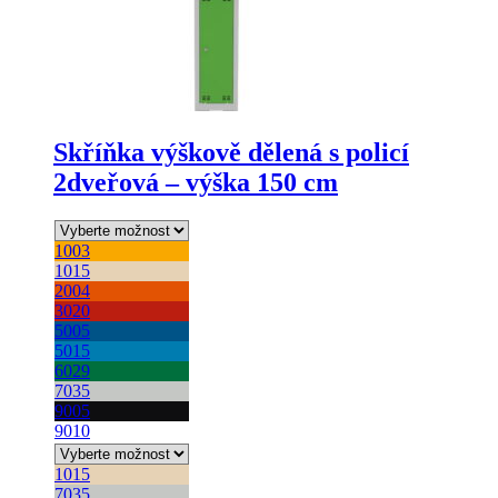
Skříňka výškově dělená s policí
2dveřová – výška 150 cm
1003
1015
2004
3020
5005
5015
6029
7035
9005
9010
1015
7035