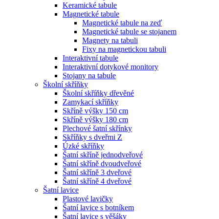
Keramické tabule
Magnetické tabule
Magnetické tabule na zeď
Magnetické tabule se stojanem
Magnety na tabuli
Fixy na magnetickou tabuli
Interaktivní tabule
Interaktivní dotykové monitory
Stojany na tabule
Školní skříňky
Školní skříňky dřevěné
Zamykací skříňky
Skříně výšky 150 cm
Skříně výšky 180 cm
Plechové šatní skřínky
Skříňky s dveřmi Z
Úzké skříňky
Šatní skříně jednodveřové
Šatní skříně dvoudveřové
Šatní skříně 3 dveřové
Šatní skříně 4 dveřové
Šatní lavice
Plastové lavičky
Šatní lavice s botníkem
Šatní lavice s věšáky