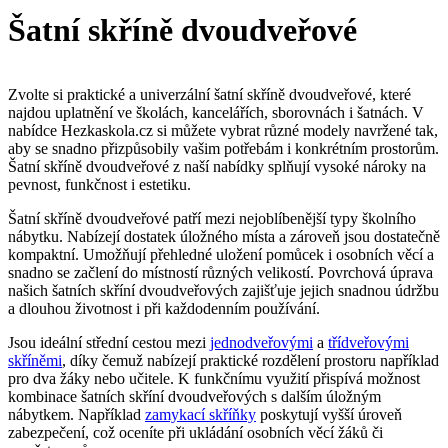
Šatní skříně dvoudveřové
Zvolte si praktické a univerzální šatní skříně dvoudveřové, které
najdou uplatnění ve školách, kancelářích, sborovnách i šatnách. V
nabídce Hezkaskola.cz si můžete vybrat různé modely navržené tak,
aby se snadno přizpůsobily vašim potřebám i konkrétním prostorům.
Šatní skříně dvoudveřové z naší nabídky splňují vysoké nároky na
pevnost, funkčnost i estetiku.
Šatní skříně dvoudveřové patří mezi nejoblíbenější typy školního
nábytku. Nabízejí dostatek úložného místa a zároveň jsou dostatečně
kompaktní. Umožňují přehledné uložení pomůcek i osobních věcí a
snadno se začlení do místností různých velikostí. Povrchová úprava
našich šatních skříní dvoudveřových zajišťuje jejich snadnou údržbu
a dlouhou životnost i při každodenním používání.
Jsou ideální střední cestou mezi
jednodveřovými
a
třídveřovými
skříněmi
, díky čemuž nabízejí praktické rozdělení prostoru například
pro dva žáky nebo učitele. K funkčnímu využití přispívá možnost
kombinace šatních skříní dvoudveřových s dalším úložným
nábytkem. Například
zamykací skříňky
poskytují vyšší úroveň
zabezpečení, což oceníte při ukládání osobních věcí žáků či