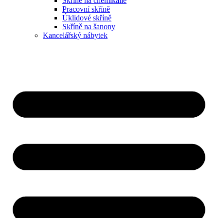
Skříně na chemikálie
Pracovní skříně
Úklidové skříně
Skříně na šanony
Kancelářský nábytek