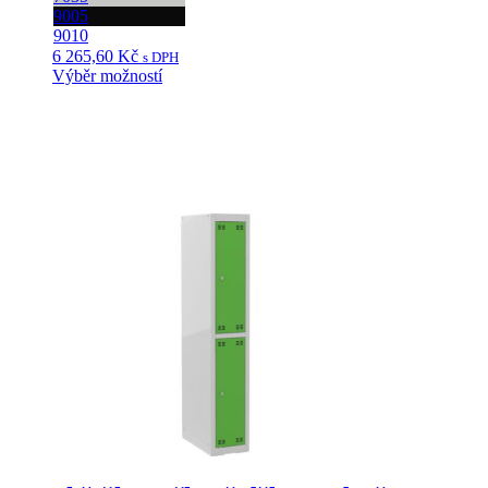
9005
9010
6 265,60
Kč
s DPH
Výběr možností
Tento
produkt
má
více
variant.
Možnosti
lze
vybrat
na
stránce
produktu