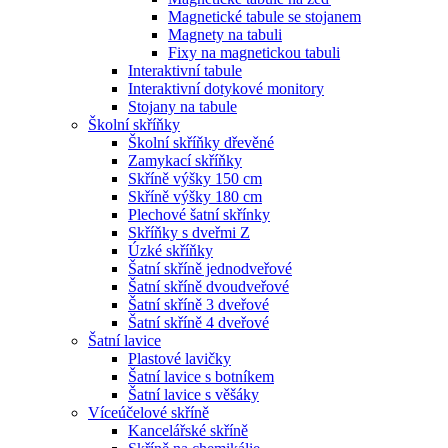
Magnetické tabule se stojanem
Magnety na tabuli
Fixy na magnetickou tabuli
Interaktivní tabule
Interaktivní dotykové monitory
Stojany na tabule
Školní skříňky
Školní skříňky dřevěné
Zamykací skříňky
Skříně výšky 150 cm
Skříně výšky 180 cm
Plechové šatní skřínky
Skříňky s dveřmi Z
Úzké skříňky
Šatní skříně jednodveřové
Šatní skříně dvoudveřové
Šatní skříně 3 dveřové
Šatní skříně 4 dveřové
Šatní lavice
Plastové lavičky
Šatní lavice s botníkem
Šatní lavice s věšáky
Víceúčelové skříně
Kancelářské skříně