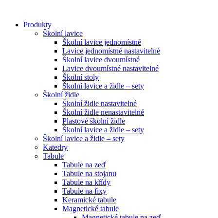
Přejít
k
Produkty
obsahu
Školní lavice
Školní lavice jednomístné
Lavice jednomístné nastavitelné
Školní lavice dvoumístné
Lavice dvoumístné nastavitelné
Školní stoly
Školní lavice a židle – sety
Školní židle
Školní židle nastavitelné
Školní židle nenastavitelné
Plastové školní židle
Školní lavice a židle – sety
Školní lavice a židle – sety
Katedry
Tabule
Tabule na zeď
Tabule na stojanu
Tabule na křídy
Tabule na fixy
Keramické tabule
Magnetické tabule
Magnetické tabule na zeď