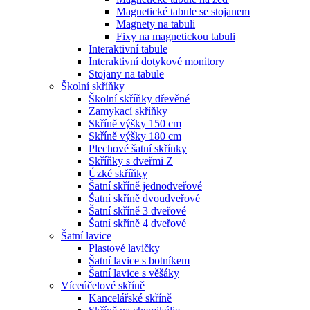
Magnetické tabule se stojanem
Magnety na tabuli
Fixy na magnetickou tabuli
Interaktivní tabule
Interaktivní dotykové monitory
Stojany na tabule
Školní skříňky
Školní skříňky dřevěné
Zamykací skříňky
Skříně výšky 150 cm
Skříně výšky 180 cm
Plechové šatní skřínky
Skříňky s dveřmi Z
Úzké skříňky
Šatní skříně jednodveřové
Šatní skříně dvoudveřové
Šatní skříně 3 dveřové
Šatní skříně 4 dveřové
Šatní lavice
Plastové lavičky
Šatní lavice s botníkem
Šatní lavice s věšáky
Víceúčelové skříně
Kancelářské skříně