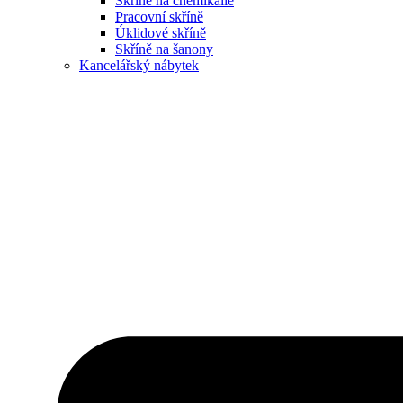
Skříně na chemikálie
Pracovní skříně
Úklidové skříně
Skříně na šanony
Kancelářský nábytek