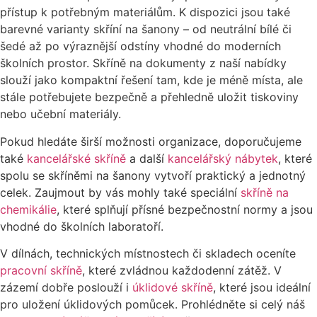
přístup k potřebným materiálům. K dispozici jsou také
barevné varianty skříní na šanony – od neutrální bílé či
šedé až po výraznější odstíny vhodné do moderních
školních prostor. Skříně na dokumenty z naší nabídky
slouží jako kompaktní řešení tam, kde je méně místa, ale
stále potřebujete bezpečně a přehledně uložit tiskoviny
nebo učební materiály.
Pokud hledáte širší možnosti organizace, doporučujeme
také
kancelářské skříně
a další
kancelářský nábytek
, které
spolu se skříněmi na šanony vytvoří praktický a jednotný
celek. Zaujmout by vás mohly také speciální
skříně na
chemikálie
, které splňují přísné bezpečnostní normy a jsou
vhodné do školních laboratoří.
V dílnách, technických místnostech či skladech oceníte
pracovní skříně
, které zvládnou každodenní zátěž. V
zázemí dobře poslouží i
úklidové skříně
, které jsou ideální
pro uložení úklidových pomůcek. Prohlédněte si celý náš