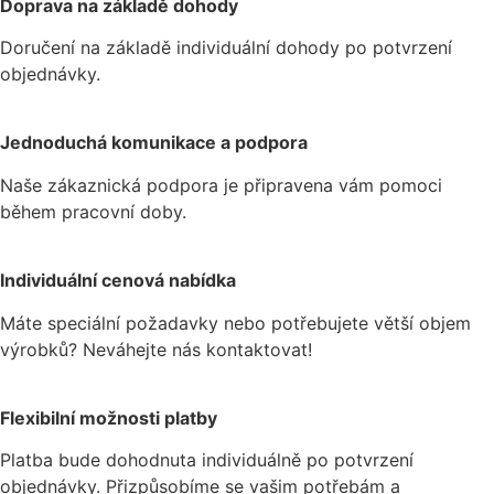
Doprava na základě dohody
variant.
Doručení na základě individuální dohody po potvrzení
Možnosti
objednávky.
lze
vybrat
na
Jednoduchá komunikace a podpora
stránce
produktu
Naše zákaznická podpora je připravena vám pomoci
během pracovní doby.
Individuální cenová nabídka
Máte speciální požadavky nebo potřebujete větší objem
výrobků? Neváhejte nás kontaktovat!
Flexibilní možnosti platby
Platba bude dohodnuta individuálně po potvrzení
objednávky. Přizpůsobíme se vašim potřebám a