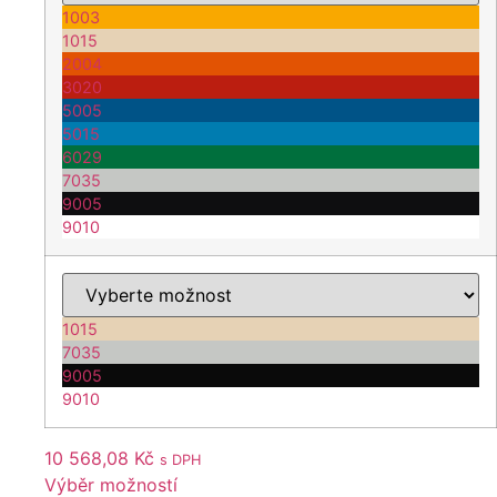
1003
1015
2004
3020
5005
5015
6029
7035
9005
9010
1015
7035
9005
9010
10 568,08
Kč
s DPH
Výběr možností