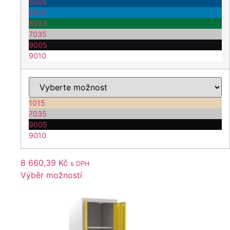
5005
5015
6029
7035
9005
9010
1015
7035
9005
9010
8 660,39
Kč
s DPH
Výběr možností
Tento
produkt
má
více