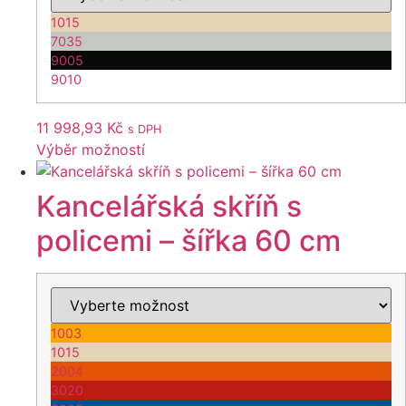
1015
7035
9005
9010
11 998,93
Kč
s DPH
Výběr možností
Tento
produkt
Kancelářská skříň s
má
policemi – šířka 60 cm
více
variant.
Možnosti
lze
vybrat
1003
na
1015
stránce
2004
produktu
3020