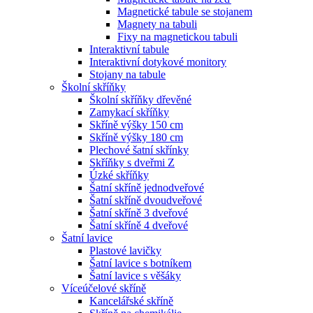
Magnetické tabule se stojanem
Magnety na tabuli
Fixy na magnetickou tabuli
Interaktivní tabule
Interaktivní dotykové monitory
Stojany na tabule
Školní skříňky
Školní skříňky dřevěné
Zamykací skříňky
Skříně výšky 150 cm
Skříně výšky 180 cm
Plechové šatní skřínky
Skříňky s dveřmi Z
Úzké skříňky
Šatní skříně jednodveřové
Šatní skříně dvoudveřové
Šatní skříně 3 dveřové
Šatní skříně 4 dveřové
Šatní lavice
Plastové lavičky
Šatní lavice s botníkem
Šatní lavice s věšáky
Víceúčelové skříně
Kancelářské skříně