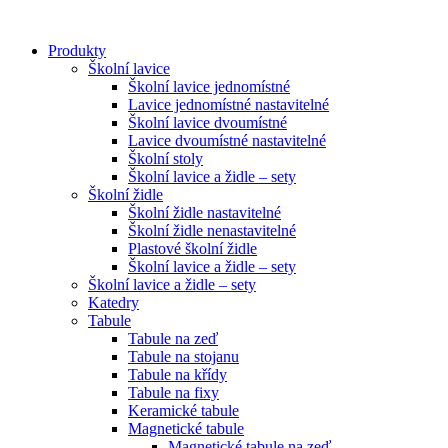
Přejít
k
Produkty
obsahu
Školní lavice
Školní lavice jednomístné
Lavice jednomístné nastavitelné
Školní lavice dvoumístné
Lavice dvoumístné nastavitelné
Školní stoly
Školní lavice a židle – sety
Školní židle
Školní židle nastavitelné
Školní židle nenastavitelné
Plastové školní židle
Školní lavice a židle – sety
Školní lavice a židle – sety
Katedry
Tabule
Tabule na zeď
Tabule na stojanu
Tabule na křídy
Tabule na fixy
Keramické tabule
Magnetické tabule
Magnetické tabule na zeď