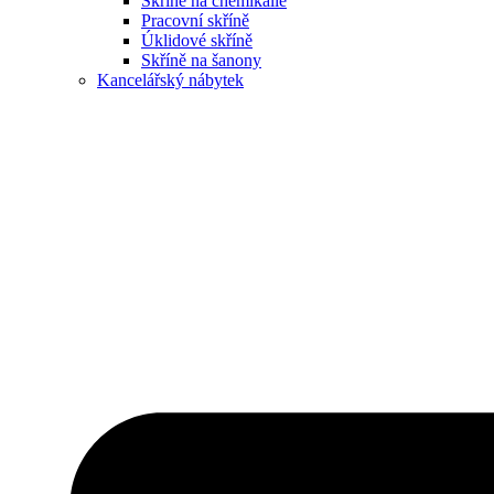
Skříně na chemikálie
Pracovní skříně
Úklidové skříně
Skříně na šanony
Kancelářský nábytek