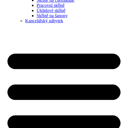
Skříně na chemikálie
Pracovní skříně
Úklidové skříně
Skříně na šanony
Kancelářský nábytek