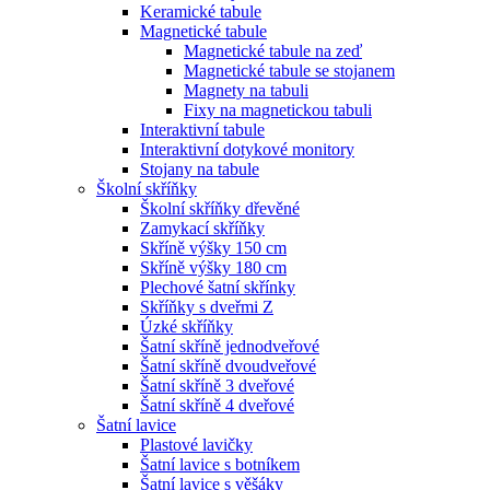
Keramické tabule
Magnetické tabule
Magnetické tabule na zeď
Magnetické tabule se stojanem
Magnety na tabuli
Fixy na magnetickou tabuli
Interaktivní tabule
Interaktivní dotykové monitory
Stojany na tabule
Školní skříňky
Školní skříňky dřevěné
Zamykací skříňky
Skříně výšky 150 cm
Skříně výšky 180 cm
Plechové šatní skřínky
Skříňky s dveřmi Z
Úzké skříňky
Šatní skříně jednodveřové
Šatní skříně dvoudveřové
Šatní skříně 3 dveřové
Šatní skříně 4 dveřové
Šatní lavice
Plastové lavičky
Šatní lavice s botníkem
Šatní lavice s věšáky