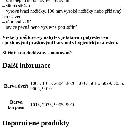
– samolepka nebo kovové číslování
– šikmá stříška
– vyrovnávací nožičky, 100 mm vysoké nožičky nebo přídavný
podstavec
– rám pod skříň
– lavice pevná nebo výsuvná pod skříní
Veškerý náš kovový nábytek je lakován polyesterovo-
epoxidovými práškovými barvami s hygienickým atestem.
Skříně jsou dodávány smontované.
Další informace
1003, 1015, 2004, 3020, 5005, 5015, 6029, 7035,
Barva dveří
9005, 9010
Barva
1015, 7035, 9005, 9010
korpusu
Doporučené produkty