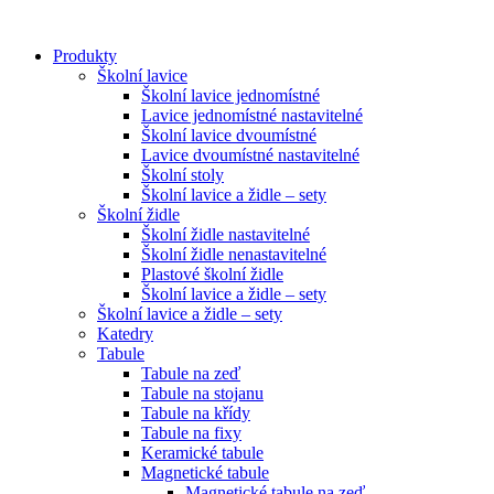
Přejít
k
Produkty
obsahu
Školní lavice
Školní lavice jednomístné
Lavice jednomístné nastavitelné
Školní lavice dvoumístné
Lavice dvoumístné nastavitelné
Školní stoly
Školní lavice a židle – sety
Školní židle
Školní židle nastavitelné
Školní židle nenastavitelné
Plastové školní židle
Školní lavice a židle – sety
Školní lavice a židle – sety
Katedry
Tabule
Tabule na zeď
Tabule na stojanu
Tabule na křídy
Tabule na fixy
Keramické tabule
Magnetické tabule
Magnetické tabule na zeď