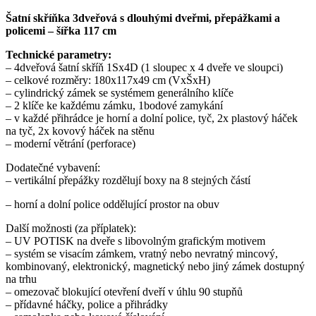
množství
Šatní skříňka 3dveřová s dlouhými dveřmi, přepážkami a
policemi – šířka 117 cm
Technické parametry:
– 4dveřová šatní skříň 1Sx4D (1 sloupec x 4 dveře ve sloupci)
– celkové rozměry: 180x117x49 cm (VxŠxH)
– cylindrický zámek se systémem generálního klíče
– 2 klíče ke každému zámku, 1bodové zamykání
– v každé přihrádce je horní a dolní police, tyč, 2x plastový háček
na tyč, 2x kovový háček na stěnu
– moderní větrání (perforace)
Dodatečné vybavení:
– vertikální přepážky rozdělují boxy na 8 stejných částí
– horní a dolní police oddělující prostor na obuv
Další možnosti (za příplatek):
– UV POTISK na dveře s libovolným grafickým motivem
– systém se visacím zámkem, vratný nebo nevratný mincový,
kombinovaný, elektronický, magnetický nebo jiný zámek dostupný
na trhu
– omezovač blokující otevření dveří v úhlu 90 stupňů
– přídavné háčky, police a přihrádky