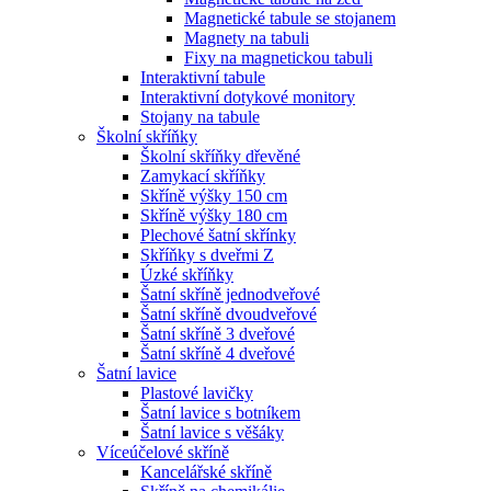
Magnetické tabule se stojanem
Magnety na tabuli
Fixy na magnetickou tabuli
Interaktivní tabule
Interaktivní dotykové monitory
Stojany na tabule
Školní skříňky
Školní skříňky dřevěné
Zamykací skříňky
Skříně výšky 150 cm
Skříně výšky 180 cm
Plechové šatní skřínky
Skříňky s dveřmi Z
Úzké skříňky
Šatní skříně jednodveřové
Šatní skříně dvoudveřové
Šatní skříně 3 dveřové
Šatní skříně 4 dveřové
Šatní lavice
Plastové lavičky
Šatní lavice s botníkem
Šatní lavice s věšáky
Víceúčelové skříně
Kancelářské skříně