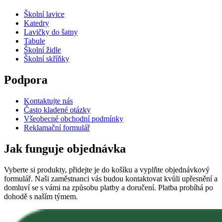
Školní lavice
Katedry
Lavičky do šatny
Tabule
Školní židle
Školní skříňky
Podpora
Kontaktujte nás
Často kladené otázky
Všeobecné obchodní podmínky
Reklamační formulář
Jak funguje objednávka
Vyberte si produkty, přidejte je do košíku a vyplňte objednávkový
formulář. Naši zaměstnanci vás budou kontaktovat kvůli upřesnění a
domluví se s vámi na způsobu platby a doručení. Platba probíhá po
dohodě s naším týmem.