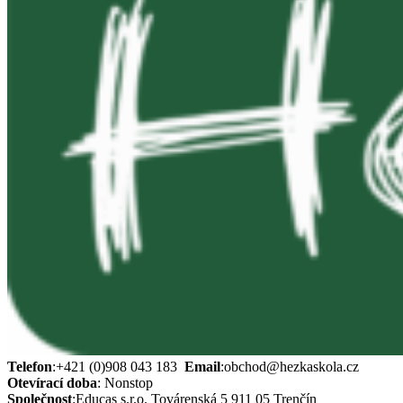
Telefon
:
+421 (0)908 043 183
Email
:
obchod@hezkaskola.cz
Otevírací doba
:
Nonstop
Společnost
:
Educas s.r.o.
Továrenská 5 911 05 Trenčín