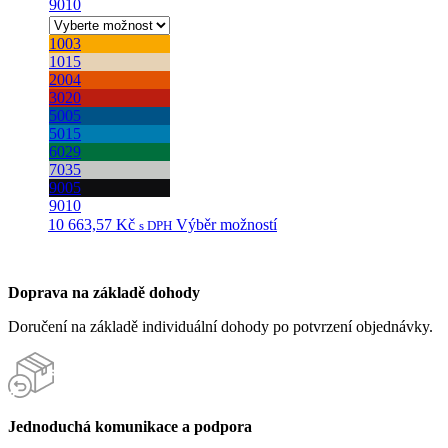
9010
1003
1015
2004
3020
5005
5015
6029
7035
9005
9010
Tento
10 663,57
Kč
Výběr možností
s DPH
produkt
má
více
Doprava na základě dohody
variant.
Možnosti
Doručení na základě individuální dohody po potvrzení objednávky.
lze
vybrat
na
stránce
produktu
Jednoduchá komunikace a podpora