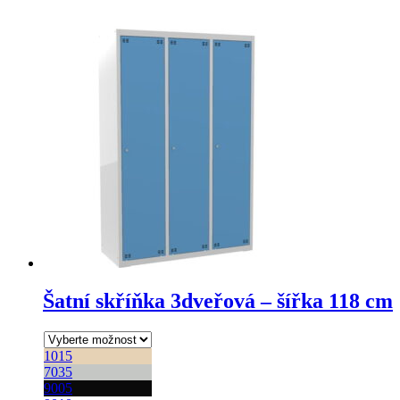
produkt
má
více
variant.
Možnosti
lze
vybrat
na
stránce
produktu
Šatní skříňka 3dveřová – šířka 118 cm
1015
7035
9005