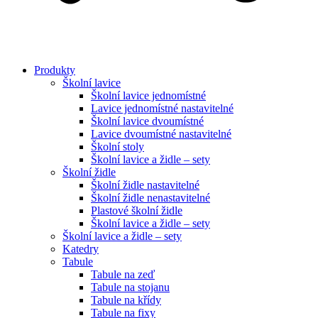
Produkty
Školní lavice
Školní lavice jednomístné
Lavice jednomístné nastavitelné
Školní lavice dvoumístné
Lavice dvoumístné nastavitelné
Školní stoly
Školní lavice a židle – sety
Školní židle
Školní židle nastavitelné
Školní židle nenastavitelné
Plastové školní židle
Školní lavice a židle – sety
Školní lavice a židle – sety
Katedry
Tabule
Tabule na zeď
Tabule na stojanu
Tabule na křídy
Tabule na fixy