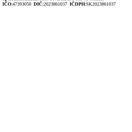
IČO
:
47393050
DIČ
:
2023861037
IČDPH
:
SK2023861037