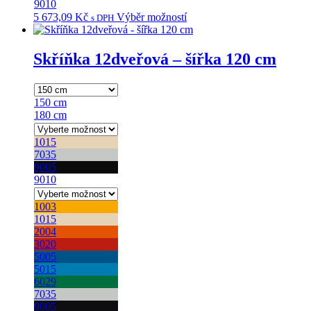
9010
5 673,09
Kč
Výběr možností
Tento
s DPH
produkt
má
více
Skříňka 12dveřová – šířka 120 cm
variant.
Možnosti
lze
150 cm
vybrat
180 cm
na
stránce
1015
produktu
7035
9005
9010
1003
1015
2004
3020
5005
5015
6029
7035
9005