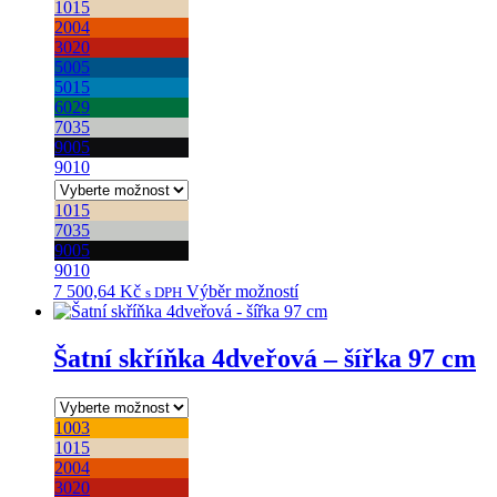
1015
2004
3020
5005
5015
6029
7035
9005
9010
1015
7035
9005
9010
7 500,64
Kč
Výběr možností
Tento
s DPH
produkt
má
více
Šatní skříňka 4dveřová – šířka 97 cm
variant.
Možnosti
lze
1003
vybrat
1015
na
2004
stránce
3020
produktu