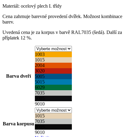
Materiál: ocelový plech I. třídy
Cena zahrnuje barevné provedení dvířek. Možnost kombinace
barev.
Uvedená cena je za korpus v barvě RAL7035 (šedá). Další za
příplatek 12 %.
1003
1015
2004
3020
Barva dveří
5005
5015
6029
7035
9005
9010
1015
7035
Barva korpusu
9005
9010