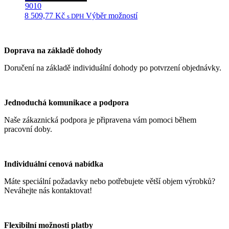
9010
8 509,77
Kč
Výběr možností
Tento
s DPH
produkt
má
více
Doprava na základě dohody
variant.
Možnosti
Doručení na základě individuální dohody po potvrzení objednávky.
lze
vybrat
na
stránce
Jednoduchá komunikace a podpora
produktu
Naše zákaznická podpora je připravena vám pomoci během
pracovní doby.
Individuální cenová nabídka
Máte speciální požadavky nebo potřebujete větší objem výrobků?
Neváhejte nás kontaktovat!
Flexibilní možnosti platby