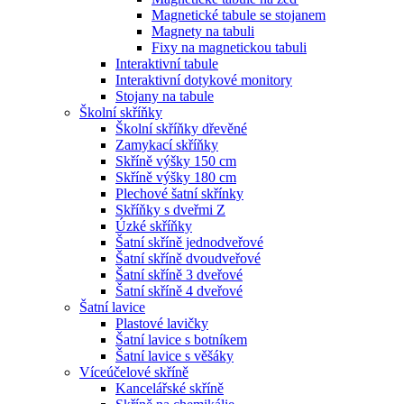
Magnetické tabule se stojanem
Magnety na tabuli
Fixy na magnetickou tabuli
Interaktivní tabule
Interaktivní dotykové monitory
Stojany na tabule
Školní skříňky
Školní skříňky dřevěné
Zamykací skříňky
Skříně výšky 150 cm
Skříně výšky 180 cm
Plechové šatní skřínky
Skříňky s dveřmi Z
Úzké skříňky
Šatní skříně jednodveřové
Šatní skříně dvoudveřové
Šatní skříně 3 dveřové
Šatní skříně 4 dveřové
Šatní lavice
Plastové lavičky
Šatní lavice s botníkem
Šatní lavice s věšáky
Víceúčelové skříně
Kancelářské skříně