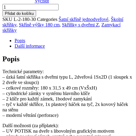
Vyčistit
Skříňka
s
Přidat do košíku
dveřmi
SKU
L-2-180-30
Categories
Šatní skříně jednodveřové
,
Školní
typu
skříňky
,
Skříně výšky 180 cm
,
Skříňky s dveřmi Z
,
Zamykací
L2
skříňky
-
šířka
Popis
31,5
Další informace
cm
množství
Popis
Technické parametry:
– úzká šatní skříňka s dveřmi typu L, 2dveřová 1Sx2D (1 sloupek x
2 dveře ve sloupci)
– celkové rozměry: 180 x 31,5 x 49 cm (VxŠxH)
– cylindrické zámky v systému hlavního klíče
– 2 klíče pro každý zámek, 1bodové zamykání
– tyč v každé skříňce, 1x plastový háček na tyč, 2x kovový háček
na stěnu
– moderní větrání (perforace)
Další možnosti (za příplatek):
– UV POTISK na dveře s libovolným grafickým motivem