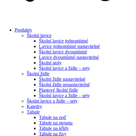
Produkty
Školní lavice
Školní lavice jednomístné
Lavice jednomístné nastavitelné
Školní lavice dvoumístné
Lavice dvoumístné nastavitelné
Školní stoly
Školní lavice a židle – sety
Školní židle
Školní židle nastavitelné
Školní židle nenastavitelné
Plastové školní židle
Školní lavice a židle – sety
Školní lavice a židle – sety
Katedry
Tabule
Tabule na zeď
Tabule na stojanu
Tabule na křídy
Tabule na fixy