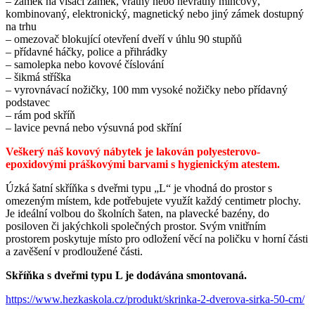
– zámek na visací zámek, vratný nebo nevratný mincový,
kombinovaný, elektronický, magnetický nebo jiný zámek dostupný
na trhu
– omezovač blokující otevření dveří v úhlu 90 stupňů
– přídavné háčky, police a přihrádky
– samolepka nebo kovové číslování
– šikmá stříška
– vyrovnávací nožičky, 100 mm vysoké nožičky nebo přídavný
podstavec
– rám pod skříň
– lavice pevná nebo výsuvná pod skříní
Veškerý náš kovový nábytek je lakován polyesterovo-
epoxidovými práškovými barvami s hygienickým atestem.
Úzká šatní skříňka s dveřmi typu „L“ je vhodná do prostor s
omezeným místem, kde potřebujete využít každý centimetr plochy.
Je ideální volbou do školních šaten, na plavecké bazény, do
posiloven či jakýchkoli společných prostor. Svým vnitřním
prostorem poskytuje místo pro odložení věcí na poličku v horní části
a zavěšení v prodloužené části.
Skříňka s dveřmi typu L je dodávána smontovaná.
https://www.hezkaskola.cz/produkt/skrinka-2-dverova-sirka-50-cm/