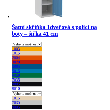
Šatní skříňka 1dveřová s policí na
boty – šířka 41 cm
1003
1015
2004
3020
5005
5015
6029
7035
9005
9010
1015
7035
9005