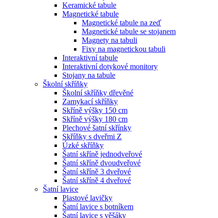
Keramické tabule
Magnetické tabule
Magnetické tabule na zeď
Magnetické tabule se stojanem
Magnety na tabuli
Fixy na magnetickou tabuli
Interaktivní tabule
Interaktivní dotykové monitory
Stojany na tabule
Školní skříňky
Školní skříňky dřevěné
Zamykací skříňky
Skříně výšky 150 cm
Skříně výšky 180 cm
Plechové šatní skřínky
Skříňky s dveřmi Z
Úzké skříňky
Šatní skříně jednodveřové
Šatní skříně dvoudveřové
Šatní skříně 3 dveřové
Šatní skříně 4 dveřové
Šatní lavice
Plastové lavičky
Šatní lavice s botníkem
Šatní lavice s věšáky