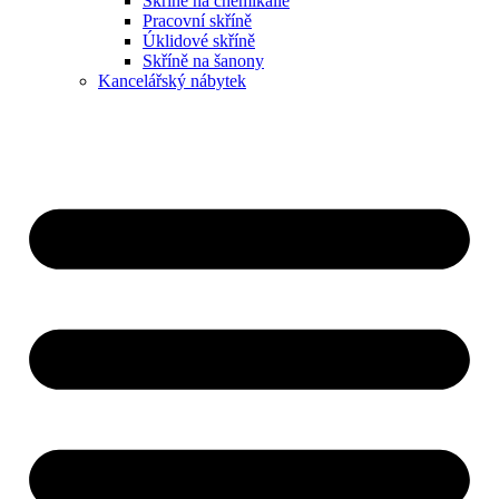
Skříně na chemikálie
Pracovní skříně
Úklidové skříně
Skříně na šanony
Kancelářský nábytek