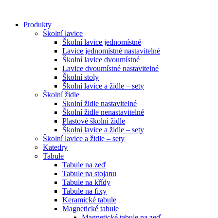
Přejít
k
Produkty
obsahu
Školní lavice
Školní lavice jednomístné
Lavice jednomístné nastavitelné
Školní lavice dvoumístné
Lavice dvoumístné nastavitelné
Školní stoly
Školní lavice a židle – sety
Školní židle
Školní židle nastavitelné
Školní židle nenastavitelné
Plastové školní židle
Školní lavice a židle – sety
Školní lavice a židle – sety
Katedry
Tabule
Tabule na zeď
Tabule na stojanu
Tabule na křídy
Tabule na fixy
Keramické tabule
Magnetické tabule
Magnetické tabule na zeď