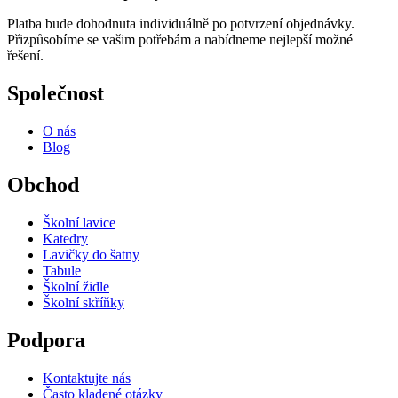
Platba bude dohodnuta individuálně po potvrzení objednávky.
Přizpůsobíme se vašim potřebám a nabídneme nejlepší možné
řešení.
Společnost
O nás
Blog
Obchod
Školní lavice
Katedry
Lavičky do šatny
Tabule
Školní židle
Školní skříňky
Podpora
Kontaktujte nás
Často kladené otázky