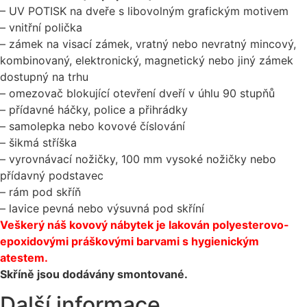
– UV POTISK na dveře s libovolným grafickým motivem
– vnitřní polička
– zámek na visací zámek, vratný nebo nevratný mincový,
kombinovaný, elektronický, magnetický nebo jiný zámek
dostupný na trhu
– omezovač blokující otevření dveří v úhlu 90 stupňů
– přídavné háčky, police a přihrádky
– samolepka nebo kovové číslování
– šikmá stříška
– vyrovnávací nožičky, 100 mm vysoké nožičky nebo
přídavný podstavec
– rám pod skříň
– lavice pevná nebo výsuvná pod skříní
Veškerý náš kovový nábytek je lakován polyesterovo-
epoxidovými práškovými barvami s hygienickým
atestem.
Skříně jsou dodávány smontované.
Další informace