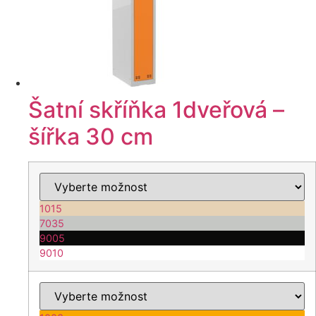
na
stránce
produktu
Šatní skříňka 1dveřová –
šířka 30 cm
1015
7035
9005
9010