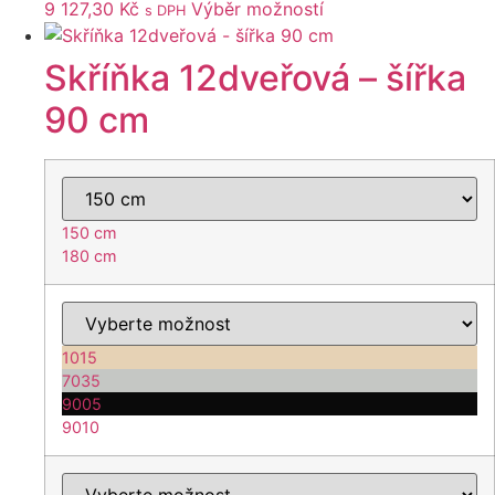
Tento
9 127,30
Kč
Výběr možností
s DPH
produkt
má
Skříňka 12dveřová – šířka
více
90 cm
variant.
Možnosti
lze
vybrat
na
150 cm
stránce
180 cm
produktu
1015
7035
9005
9010