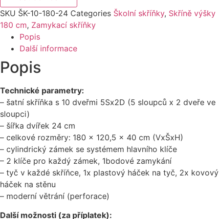
–
výška
SKU
ŠK-10-180-24
Categories
Školní skříňky
,
Skříně výšky
180
cm
180 cm
,
Zamykací skříňky
množství
Popis
Další informace
Popis
Technické parametry:
– šatní skříňka s 10 dveřmi 5Sx2D (5 sloupců x 2 dveře ve
sloupci)
– šířka dvířek 24 cm
– celkové rozměry: 180 x 120,5 x 40 cm (VxŠxH)
– cylindrický zámek se systémem hlavního klíče
– 2 klíče pro každý zámek, 1bodové zamykání
– tyč v každé skříňce, 1x plastový háček na tyč, 2x kovový
háček na stěnu
– moderní větrání (perforace)
Další možnosti (za příplatek):