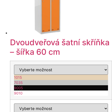
na
stránce
produktu
Dvoudveřová šatní skříňka
– šířka 60 cm
1015
7035
9005
9010