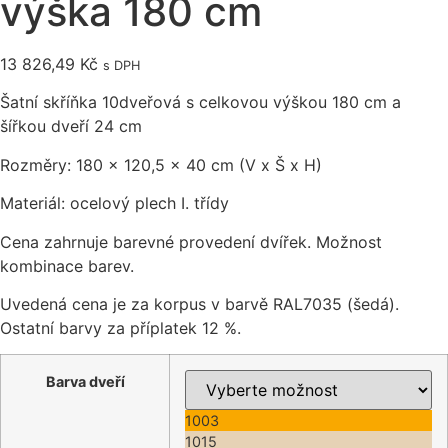
výška 180 cm
13 826,49
Kč
s DPH
Šatní skříňka 10dveřová s celkovou výškou 180 cm a
šířkou dveří 24 cm
Rozměry: 180 x 120,5 x 40 cm (V x Š x H)
Materiál: ocelový plech I. třídy
Cena zahrnuje barevné provedení dvířek. Možnost
kombinace barev.
Uvedená cena je za korpus v barvě RAL7035 (šedá).
Ostatní barvy za příplatek 12 %.
Barva dveří
1003
1015