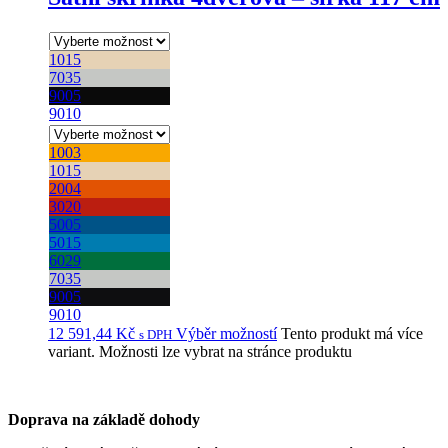
1015
7035
9005
9010
1003
1015
2004
3020
5005
5015
6029
7035
9005
9010
12 591,44
Kč
Výběr možností
Tento produkt má více
s DPH
variant. Možnosti lze vybrat na stránce produktu
Doprava na základě dohody