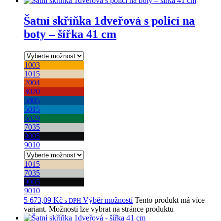
Šatní skříňka 1dveřová s policí na
boty – šířka 41 cm
1003
1015
2004
3020
5005
5015
6029
7035
9005
9010
1015
7035
9005
9010
5 673,09
Kč
Výběr možností
Tento produkt má více
s DPH
variant. Možnosti lze vybrat na stránce produktu