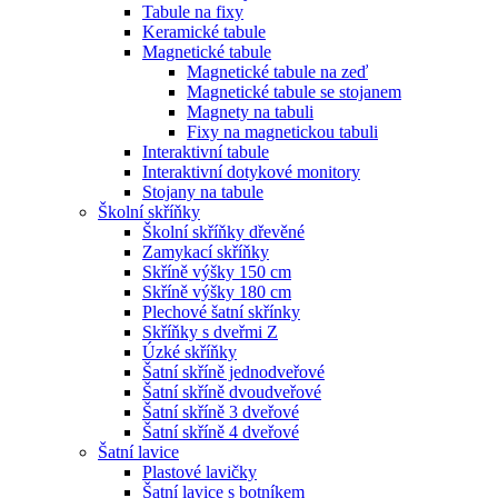
Tabule na fixy
Keramické tabule
Magnetické tabule
Magnetické tabule na zeď
Magnetické tabule se stojanem
Magnety na tabuli
Fixy na magnetickou tabuli
Interaktivní tabule
Interaktivní dotykové monitory
Stojany na tabule
Školní skříňky
Školní skříňky dřevěné
Zamykací skříňky
Skříně výšky 150 cm
Skříně výšky 180 cm
Plechové šatní skřínky
Skříňky s dveřmi Z
Úzké skříňky
Šatní skříně jednodveřové
Šatní skříně dvoudveřové
Šatní skříně 3 dveřové
Šatní skříně 4 dveřové
Šatní lavice
Plastové lavičky
Šatní lavice s botníkem