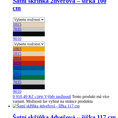
Šatní skříňka 2dveřová – šířka 100
cm
1015
7035
9005
9010
1003
1015
2004
3020
5005
5015
6029
7035
9005
9010
9 910,49
Kč
Výběr možností
Tento produkt má více
s DPH
variant. Možnosti lze vybrat na stránce produktu
Šatní skříňka 4dveřová – šířka 117 cm