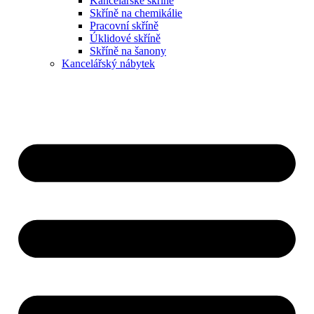
Kancelářské skříně
Skříně na chemikálie
Pracovní skříně
Úklidové skříně
Skříně na šanony
Kancelářský nábytek