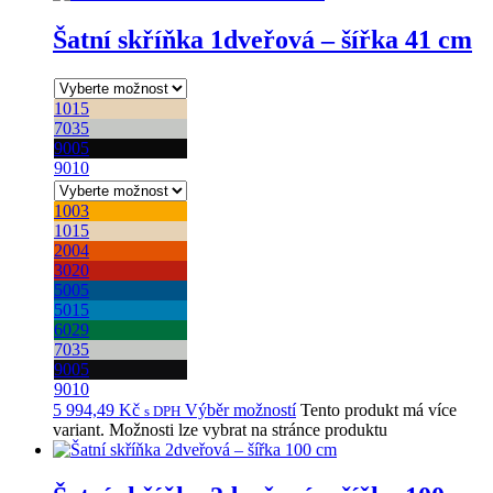
Šatní skříňka 1dveřová – šířka 41 cm
1015
7035
9005
9010
1003
1015
2004
3020
5005
5015
6029
7035
9005
9010
5 994,49
Kč
Výběr možností
Tento produkt má více
s DPH
variant. Možnosti lze vybrat na stránce produktu