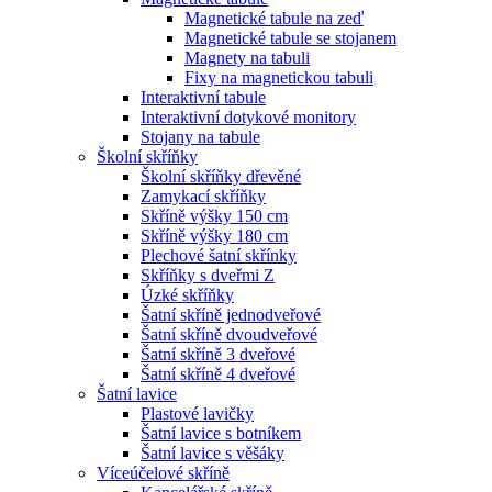
Magnetické tabule na zeď
Magnetické tabule se stojanem
Magnety na tabuli
Fixy na magnetickou tabuli
Interaktivní tabule
Interaktivní dotykové monitory
Stojany na tabule
Školní skříňky
Školní skříňky dřevěné
Zamykací skříňky
Skříně výšky 150 cm
Skříně výšky 180 cm
Plechové šatní skřínky
Skříňky s dveřmi Z
Úzké skříňky
Šatní skříně jednodveřové
Šatní skříně dvoudveřové
Šatní skříně 3 dveřové
Šatní skříně 4 dveřové
Šatní lavice
Plastové lavičky
Šatní lavice s botníkem
Šatní lavice s věšáky
Víceúčelové skříně