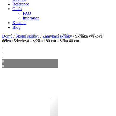
Reference
O nás
FAQ
Informace
Kontakt
Blog
Domů
/
Školní skříňky
/
Zamykací skříňky
/ Skříňka výškově
dělená 5dveřová – výška 180 cm – šířka 40 cm