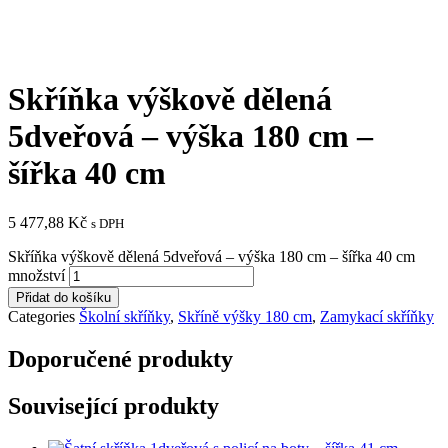
Skříňka výškově dělená
5dveřová – výška 180 cm –
šířka 40 cm
5 477,88
Kč
s DPH
Skříňka výškově dělená 5dveřová – výška 180 cm – šířka 40 cm
množství
Přidat do košíku
Categories
Školní skříňky
,
Skříně výšky 180 cm
,
Zamykací skříňky
Doporučené produkty
Související produkty