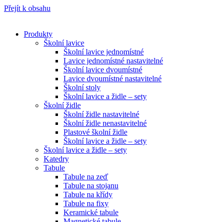
Přejít k obsahu
Produkty
Školní lavice
Školní lavice jednomístné
Lavice jednomístné nastavitelné
Školní lavice dvoumístné
Lavice dvoumístné nastavitelné
Školní stoly
Školní lavice a židle – sety
Školní židle
Školní židle nastavitelné
Školní židle nenastavitelné
Plastové školní židle
Školní lavice a židle – sety
Školní lavice a židle – sety
Katedry
Tabule
Tabule na zeď
Tabule na stojanu
Tabule na křídy
Tabule na fixy
Keramické tabule
Magnetické tabule