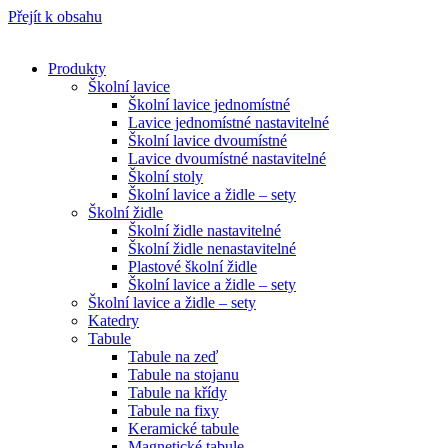
Přejít k obsahu
Produkty
Školní lavice
Školní lavice jednomístné
Lavice jednomístné nastavitelné
Školní lavice dvoumístné
Lavice dvoumístné nastavitelné
Školní stoly
Školní lavice a židle – sety
Školní židle
Školní židle nastavitelné
Školní židle nenastavitelné
Plastové školní židle
Školní lavice a židle – sety
Školní lavice a židle – sety
Katedry
Tabule
Tabule na zeď
Tabule na stojanu
Tabule na křídy
Tabule na fixy
Keramické tabule
Magnetické tabule