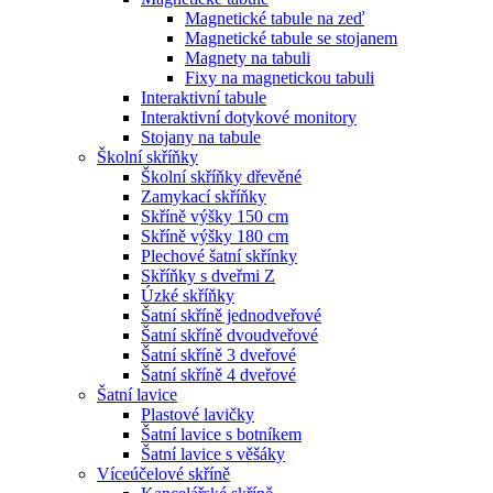
Magnetické tabule na zeď
Magnetické tabule se stojanem
Magnety na tabuli
Fixy na magnetickou tabuli
Interaktivní tabule
Interaktivní dotykové monitory
Stojany na tabule
Školní skříňky
Školní skříňky dřevěné
Zamykací skříňky
Skříně výšky 150 cm
Skříně výšky 180 cm
Plechové šatní skřínky
Skříňky s dveřmi Z
Úzké skříňky
Šatní skříně jednodveřové
Šatní skříně dvoudveřové
Šatní skříně 3 dveřové
Šatní skříně 4 dveřové
Šatní lavice
Plastové lavičky
Šatní lavice s botníkem
Šatní lavice s věšáky
Víceúčelové skříně