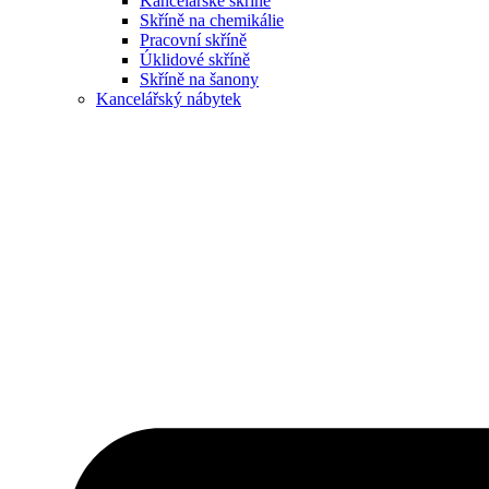
Kancelářské skříně
Skříně na chemikálie
Pracovní skříně
Úklidové skříně
Skříně na šanony
Kancelářský nábytek