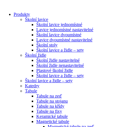
Přejít
k
Produkty
obsahu
Školní lavice
Školní lavice jednomístné
Lavice jednomístné nastavitelné
Školní lavice dvoumístné
Lavice dvoumístné nastavitelné
Školní stoly
Školní lavice a židle – sety
Školní židle
Školní židle nastavitelné
Školní židle nenastavitelné
Plastové školní židle
Školní lavice a židle – sety
Školní lavice a židle – sety
Katedry
Tabule
Tabule na zeď
Tabule na stojanu
Tabule na křídy
Tabule na fixy
Keramické tabule
Magnetické tabule
Magnetické tabule na zeď