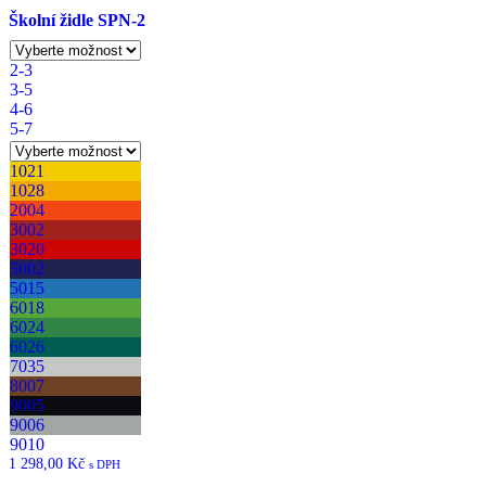
Školní židle SPN-2
2-3
3-5
4-6
5-7
1021
1028
2004
3002
3020
5002
5015
6018
6024
6026
7035
8007
9005
9006
9010
1 298,00
Kč
s DPH