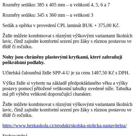
Rozměry sedáku: 385 x 405 mm – u velikostí 4, 5, 6 a 7
Rozměry sedáku: 345 x 360 mm – u velikosti 3
Sedák a opěrka v provedení CPL laminát BUK + 375,00 Kč.
Židle můžete kombinovat s různými výškovými variantami školních
lavic, čímž zajistíte komfortní sezení pro žáky s různou postavou ve
třídě či ročníku.
Nohy jsou chráněny plastovými krytkami, které zabraňují
poškrábání podlahy.
Učitelská čalouněná židle SPP-4-U je za cenu 1487,50 Kč s DPH.
Výšku židle si vyberte na základě předpokládaného věku a výšky
postavy pomocí přiložené velikostní tabulky uvedené níže. Tabulka
má při výběru velikostí doporučující charakter.
Židle můžete kombinovat s různými výškovými variantami školních
lavic, čímž zajistíte komfortní sezení pro žáky s různou postavou ve
třídě či ročníku.
https://www.hezkaskola.cz/produkt/skolska-stolicka-nastavitelna/
Stohovatelná.