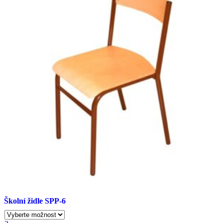
Možnosti
lze
vybrat
na
stránce
produktu
Školní židle SPP-6