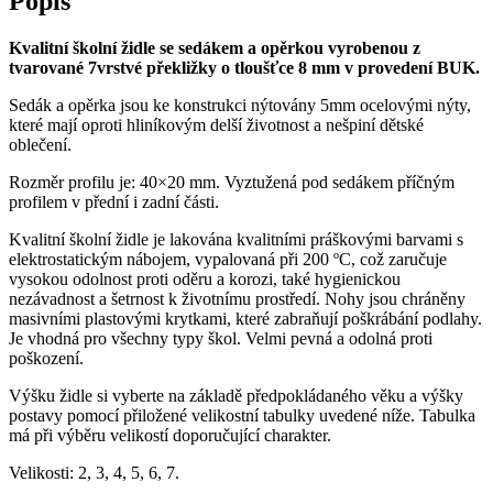
Popis
Kvalitní školní židle se sedákem a opěrkou vyrobenou z
tvarované 7vrstvé překližky o tloušťce 8 mm v provedení BUK.
Sedák a opěrka jsou ke konstrukci nýtovány 5mm ocelovými nýty,
které mají oproti hliníkovým delší životnost a nešpiní dětské
oblečení.
Rozměr profilu je: 40×20 mm. Vyztužená pod sedákem příčným
profilem v přední i zadní části.
Kvalitní školní židle je lakována kvalitními práškovými barvami s
elektrostatickým nábojem, vypalovaná při 200 ºC, což zaručuje
vysokou odolnost proti oděru a korozi, také hygienickou
nezávadnost a šetrnost k životnímu prostředí. Nohy jsou chráněny
masivními plastovými krytkami, které zabraňují poškrábání podlahy.
Je vhodná pro všechny typy škol. Velmi pevná a odolná proti
poškození.
Výšku židle si vyberte na základě předpokládaného věku a výšky
postavy pomocí přiložené velikostní tabulky uvedené níže. Tabulka
má při výběru velikostí doporučující charakter.
Velikosti: 2, 3, 4, 5, 6, 7.