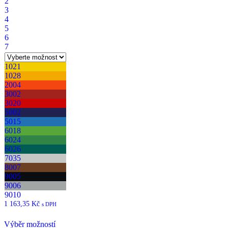
2
3
4
5
6
7
1021
1028
2004
3002
3020
5002
5015
6018
6024
6026
7035
8007
9005
9006
9010
1 163,35
Kč
s DPH
Tento
Výběr možností
produkt