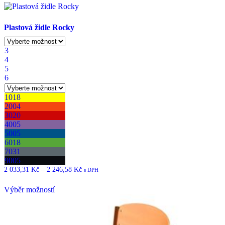
Plastová židle Rocky
3
4
5
6
1018
2004
3020
4005
5005
6018
7031
9005
2 033,31
Kč
–
2 246,58
Kč
Rozpětí
s DPH
cen:
Tento
2
Výběr možností
produkt
033,31 Kč
má
až
více
2
variant.
246,58 Kč