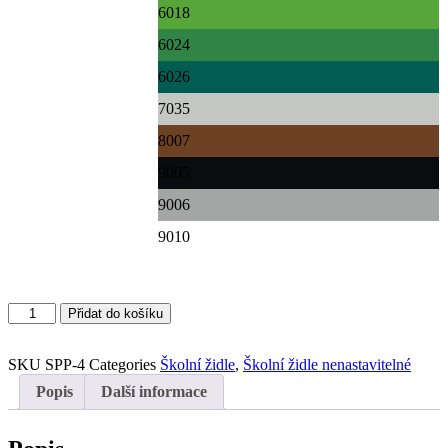
6018
6024
6026
7035
8007
9005
9006
9010
Školní
Přidat do košíku
židle
SPP-
SKU
SPP-4
Categories
Školní židle
,
Školní židle nenastavitelné
4
množství
Popis
Další informace