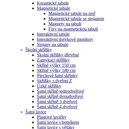
Keramické tabule
Magnetické tabule
Magnetické tabule na zeď
Magnetické tabule se stojanem
Magnety na tabuli
Fixy na magnetickou tabuli
Interaktivní tabule
Interaktivní dotykové monitory
Stojany na tabule
Školní skříňky
Školní skříňky dřevěné
Zamykací skříňky
Skříně výšky 150 cm
Skříně výšky 180 cm
Plechové šatní skřínky
Skříňky s dveřmi Z
Úzké skříňky
Šatní skříně jednodveřové
Šatní skříně dvoudveřové
Šatní skříně 3 dveřové
Šatní skříně 4 dveřové
Šatní lavice
Plastové lavičky
Šatní lavice s botníkem
Šatní lavice s věšáky