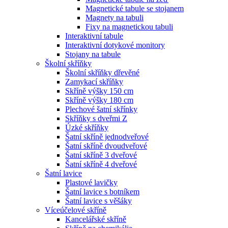
Magnetické tabule se stojanem
Magnety na tabuli
Fixy na magnetickou tabuli
Interaktivní tabule
Interaktivní dotykové monitory
Stojany na tabule
Školní skříňky
Školní skříňky dřevěné
Zamykací skříňky
Skříně výšky 150 cm
Skříně výšky 180 cm
Plechové šatní skřínky
Skříňky s dveřmi Z
Úzké skříňky
Šatní skříně jednodveřové
Šatní skříně dvoudveřové
Šatní skříně 3 dveřové
Šatní skříně 4 dveřové
Šatní lavice
Plastové lavičky
Šatní lavice s botníkem
Šatní lavice s věšáky
Víceúčelové skříně
Kancelářské skříně