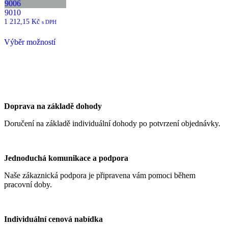
9006
9010
1 212,15
Kč
s DPH
Tento
Výběr možností
produkt
má
více
variant.
Možnosti
lze
vybrat
Doprava na základě dohody
na
stránce
Doručení na základě individuální dohody po potvrzení objednávky.
produktu
Jednoduchá komunikace a podpora
Naše zákaznická podpora je připravena vám pomoci během
pracovní doby.
Individuální cenová nabídka