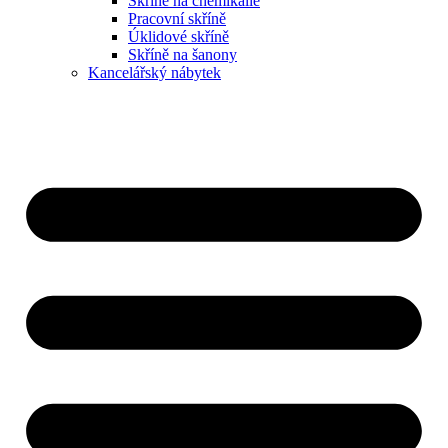
Skříně na chemikálie
Pracovní skříně
Úklidové skříně
Skříně na šanony
Kancelářský nábytek