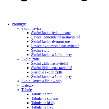
Produkty
Školní lavice
Školní lavice jednomístné
Lavice jednomístné nastavitelné
Školní lavice dvoumístné
Lavice dvoumístné nastavitelné
Školní stoly
Školní lavice a židle – sety
Školní židle
Školní židle nastavitelné
Školní židle nenastavitelné
Plastové školní židle
Školní lavice a židle – sety
Školní lavice a židle – sety
Katedry
Tabule
Tabule na zeď
Tabule na stojanu
Tabule na křídy
Tabule na fixy