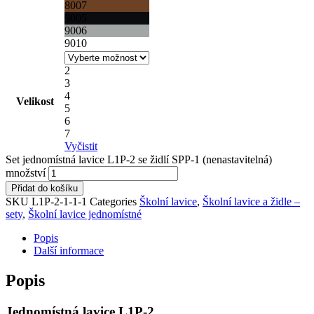
8007
9005
9006
9010
2
3
4
Velikost
5
6
7
Vyčistit
Set jednomístná lavice L1P-2 se židlí SPP-1 (nenastavitelná)
množství
Přidat do košíku
SKU
L1P-2-1-1-1
Categories
Školní lavice
,
Školní lavice a židle –
sety
,
Školní lavice jednomístné
Popis
Další informace
Popis
Jednomístná lavice L1P-2