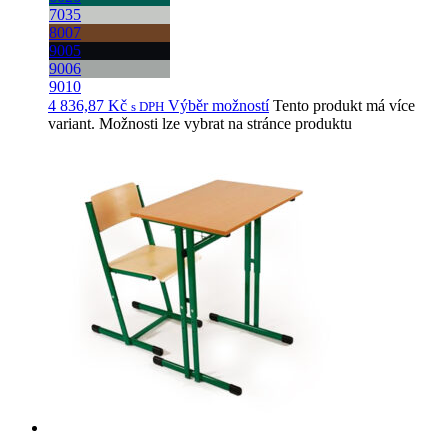
7035
8007
9005
9006
9010
4 836,87
Kč
Výběr možností
Tento produkt má více
s DPH
variant. Možnosti lze vybrat na stránce produktu