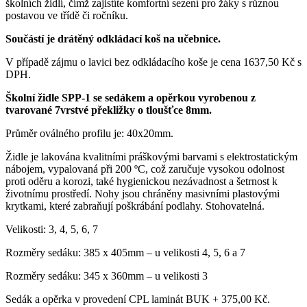
školních židlí, čímž zajistíte komfortní sezení pro žáky s různou
postavou ve třídě či ročníku.
Součástí je drátěný odkládací koš na učebnice.
V případě zájmu o lavici bez odkládacího koše je cena 1637,50 Kč s
DPH.
Školní židle SPP-1 se sedákem a opěrkou vyrobenou z
tvarované 7vrstvé překližky o tloušťce 8mm.
Průměr oválného profilu je: 40x20mm.
Židle je lakována kvalitními práškovými barvami s elektrostatickým
nábojem, vypalovaná při 200 ºC, což zaručuje vysokou odolnost
proti oděru a korozi, také hygienickou nezávadnost a šetrnost k
životnímu prostředí. Nohy jsou chráněny masivními plastovými
krytkami, které zabraňují poškrábání podlahy. Stohovatelná.
Velikosti: 3, 4, 5, 6, 7
Rozměry sedáku: 385 x 405mm – u velikosti 4, 5, 6 a 7
Rozměry sedáku: 345 x 360mm – u velikosti 3
Sedák a opěrka v provedení CPL laminát BUK + 375,00 Kč.