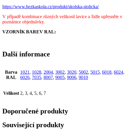
https://www.hezkaskola.cz/produkt/skolska-stolicka/
V případě kombinace různých velikostí lavice a židle upřesněte v
poznámce objednávky.
VZORNÍK BAREV RAL:
Další informace
Barva
1021
,
1028
,
2004
,
3002
,
3020
,
5002
,
5015
,
6018
,
6024
,
RAL
6026
,
7035
,
8007
,
9005
,
9006
,
9010
Velikost
2, 3, 4, 5, 6, 7
Doporučené produkty
Související produkty