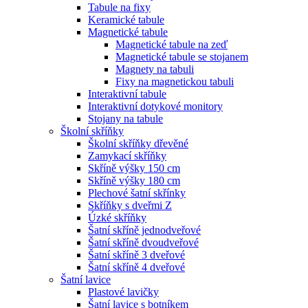
Tabule na fixy
Keramické tabule
Magnetické tabule
Magnetické tabule na zeď
Magnetické tabule se stojanem
Magnety na tabuli
Fixy na magnetickou tabuli
Interaktivní tabule
Interaktivní dotykové monitory
Stojany na tabule
Školní skříňky
Školní skříňky dřevěné
Zamykací skříňky
Skříně výšky 150 cm
Skříně výšky 180 cm
Plechové šatní skřínky
Skříňky s dveřmi Z
Úzké skříňky
Šatní skříně jednodveřové
Šatní skříně dvoudveřové
Šatní skříně 3 dveřové
Šatní skříně 4 dveřové
Šatní lavice
Plastové lavičky
Šatní lavice s botníkem