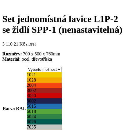
Set jednomístná lavice L1P-2
se židlí SPP-1 (nenastavitelná)
3 110,21
Kč
s DPH
Rozměry:
700 x 500 x 760mm
Materiál:
ocel, dřevotříska
1021
1028
2004
3002
3020
5002
5015
Barva RAL
6018
6024
6026
7035