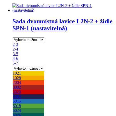
Sada dvoumístná lavice L2N-2 + židle
SPN-1 (nastavitelná)
2-3
2-4
3-5
4-6
5-7
1021
1028
2004
3002
3020
5002
5015
6018
6024
6026