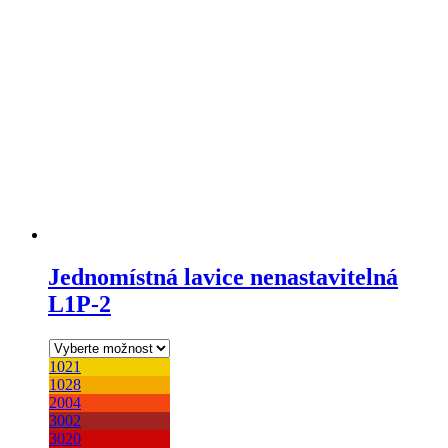
Jednomístná lavice nenastavitelná
L1P-2
1021
1028
2004
3002
3020