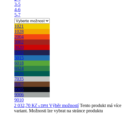
3-5
4-6
5-7
1021
1028
2004
3002
3020
5002
5015
6018
6024
6026
7035
8007
9005
9006
9010
2 032,70
Kč
Výběr možností
Tento produkt má více
s DPH
variant. Možnosti lze vybrat na stránce produktu