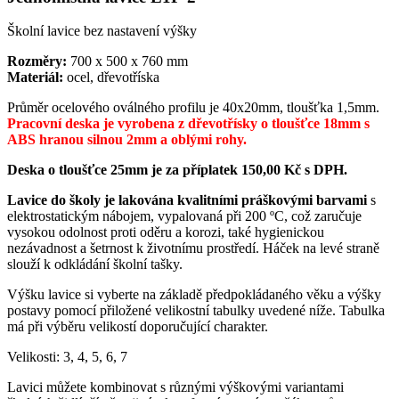
Školní lavice bez nastavení výšky
Rozměry:
700 x 500 x 760 mm
Materiál:
ocel, dřevotříska
Průměr ocelového oválného profilu je 40x20mm, tloušťka 1,5mm.
Pracovní deska je vyrobena z dřevotřísky o tloušťce 18mm s
ABS hranou silnou 2mm a oblými rohy.
Deska o tloušťce 25mm je za příplatek 150,00 Kč s DPH.
Lavice do školy je lakována kvalitními práškovými barvami
s
elektrostatickým nábojem, vypalovaná při 200 ºC, což zaručuje
vysokou odolnost proti oděru a korozi, také hygienickou
nezávadnost a šetrnost k životnímu prostředí. Háček na levé straně
slouží k odkládání školní tašky.
Výšku lavice si vyberte na základě předpokládaného věku a výšky
postavy pomocí přiložené velikostní tabulky uvedené níže. Tabulka
má při výběru velikostí doporučující charakter.
Velikosti: 3, 4, 5, 6, 7
Lavici můžete kombinovat s různými výškovými variantami