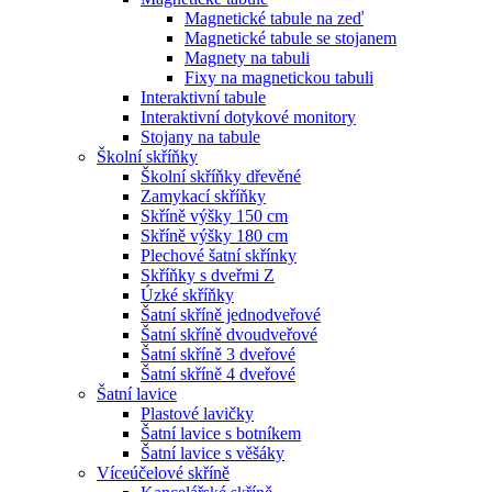
Magnetické tabule na zeď
Magnetické tabule se stojanem
Magnety na tabuli
Fixy na magnetickou tabuli
Interaktivní tabule
Interaktivní dotykové monitory
Stojany na tabule
Školní skříňky
Školní skříňky dřevěné
Zamykací skříňky
Skříně výšky 150 cm
Skříně výšky 180 cm
Plechové šatní skřínky
Skříňky s dveřmi Z
Úzké skříňky
Šatní skříně jednodveřové
Šatní skříně dvoudveřové
Šatní skříně 3 dveřové
Šatní skříně 4 dveřové
Šatní lavice
Plastové lavičky
Šatní lavice s botníkem
Šatní lavice s věšáky
Víceúčelové skříně