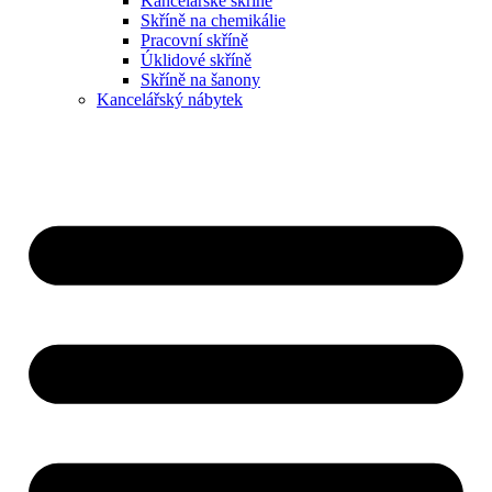
Kancelářské skříně
Skříně na chemikálie
Pracovní skříně
Úklidové skříně
Skříně na šanony
Kancelářský nábytek