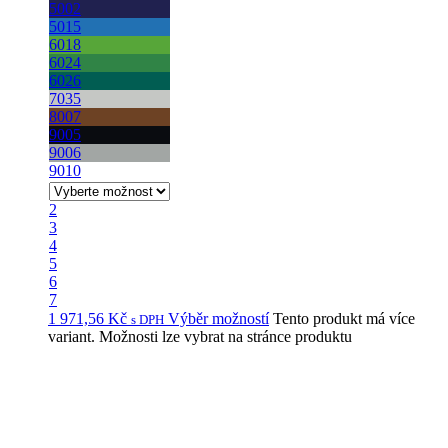
5002
5015
6018
6024
6026
7035
8007
9005
9006
9010
2
3
4
5
6
7
1 971,56
Kč
Výběr možností
Tento produkt má více
s DPH
variant. Možnosti lze vybrat na stránce produktu