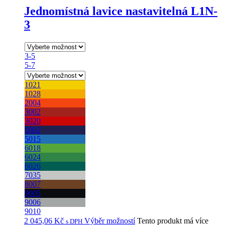
Jednomístná lavice nastavitelná L1N-
3
3-5
5-7
1021
1028
2004
3002
3020
5002
5015
6018
6024
6026
7035
8007
9005
9006
9010
2 045,06
Kč
Výběr možností
Tento produkt má více
s DPH