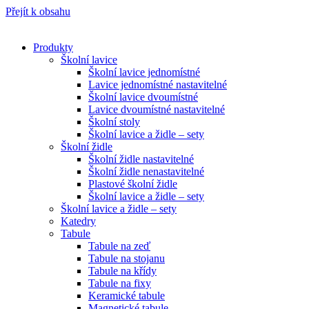
Přejít k obsahu
Produkty
Školní lavice
Školní lavice jednomístné
Lavice jednomístné nastavitelné
Školní lavice dvoumístné
Lavice dvoumístné nastavitelné
Školní stoly
Školní lavice a židle – sety
Školní židle
Školní židle nastavitelné
Školní židle nenastavitelné
Plastové školní židle
Školní lavice a židle – sety
Školní lavice a židle – sety
Katedry
Tabule
Tabule na zeď
Tabule na stojanu
Tabule na křídy
Tabule na fixy
Keramické tabule
Magnetické tabule