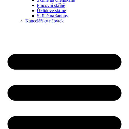
Skříně na chemikálie
Pracovní skříně
Úklidové skříně
Skříně na šanony
Kancelářský nábytek