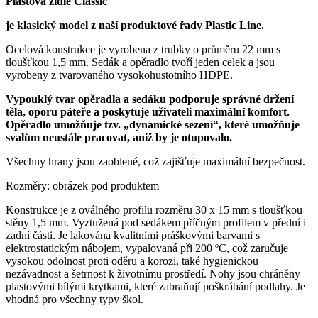
Plastová židle Classic
je klasický model z naší produktové řady Plastic Line.
Ocelová konstrukce je vyrobena z trubky o průměru 22 mm s
tloušťkou 1,5 mm. Sedák a opěradlo tvoří jeden celek a jsou
vyrobeny z tvarovaného vysokohustotního HDPE.
Vypouklý tvar opěradla a sedáku podporuje správné držení
těla, oporu páteře a poskytuje uživateli maximální komfort.
Opěradlo umožňuje tzv. „dynamické sezení“, které umožňuje
svalům neustále pracovat, aniž by je otupovalo.
Všechny hrany jsou zaoblené, což zajišťuje maximální bezpečnost.
Rozměry: obrázek pod produktem
Konstrukce je z oválného profilu rozměru 30 x 15 mm s tloušťkou
stěny 1,5 mm. Vyztužená pod sedákem příčným profilem v přední i
zadní části. Je lakována kvalitními práškovými barvami s
elektrostatickým nábojem, vypalovaná při 200 ºC, což zaručuje
vysokou odolnost proti oděru a korozi, také hygienickou
nezávadnost a šetrnost k životnímu prostředí. Nohy jsou chráněny
plastovými bílými krytkami, které zabraňují poškrábání podlahy. Je
vhodná pro všechny typy škol.