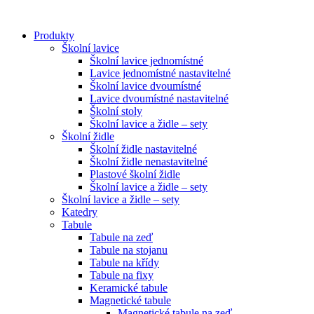
Přejít
k
Produkty
obsahu
Školní lavice
Školní lavice jednomístné
Lavice jednomístné nastavitelné
Školní lavice dvoumístné
Lavice dvoumístné nastavitelné
Školní stoly
Školní lavice a židle – sety
Školní židle
Školní židle nastavitelné
Školní židle nenastavitelné
Plastové školní židle
Školní lavice a židle – sety
Školní lavice a židle – sety
Katedry
Tabule
Tabule na zeď
Tabule na stojanu
Tabule na křídy
Tabule na fixy
Keramické tabule
Magnetické tabule
Magnetické tabule na zeď