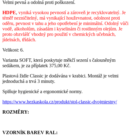
Velmi pevná a odolná proti poškození.
HDPE
,
vyniká vysokou pevností a zároveň je recyklovatelný. Je
téměř nezničitelný, má vynikající houževnatost, odolnost proti
oděru, pevnost v tahu a jeho opotřebení je minimální. Odolný vůči
vodě, alkoholům, zásadám i kyselinám či rostlinným olejům. Je
proto obzvlášť vhodný pro použití v chemických učebnách,
jídelnách, třídách.
Velikost: 6.
Varianta SOFT, která poskytuje měkčí sezení s čalouněným
sedákem, je za příplatek 375,00 Kč.
Plastová židle Classic je dodávána v krabici. Montáž je velmi
jednoduchá a trvá 3 minuty.
Splňuje hygienické a ergonomické normy.
https://www.hezkaskola.cz/produkt/stol-classic-dvojmiestny/
ROZMĚRY:
VZORNÍK BAREV RAL: