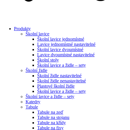
Produkty
Školní lavice
Školní lavice jednomístné
Lavice jednomístné nastavitelné
Školní lavice dvoumístné
Lavice dvoumístné nastavitelné
Školní stoly
Školní lavice a židle – sety
Školní židle
Školní židle nastavitelné
Školní židle nenastavitelné
Plastové školní židle
Školní lavice a židle – sety
Školní lavice a židle – sety
Katedry
Tabule
Tabule na zeď
Tabule na stojanu
Tabule na křídy
Tabule na fixy