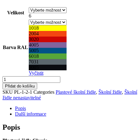
Velikost
6
1018
2004
3020
4005
Barva RAL
5005
6018
7031
9005
Vyčistit
Plastová
židle
Přidat do košíku
Classic
SKU
PL-1-2-1
Categories
Plastové školní židle
,
Školní židle
,
Školní
množství
židle nenastavitelné
Popis
Další informace
Popis