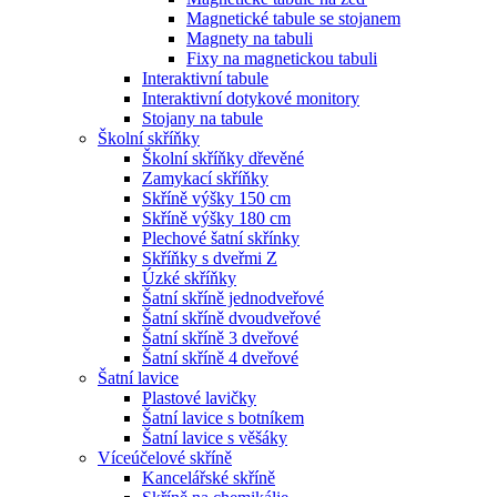
Magnetické tabule se stojanem
Magnety na tabuli
Fixy na magnetickou tabuli
Interaktivní tabule
Interaktivní dotykové monitory
Stojany na tabule
Školní skříňky
Školní skříňky dřevěné
Zamykací skříňky
Skříně výšky 150 cm
Skříně výšky 180 cm
Plechové šatní skřínky
Skříňky s dveřmi Z
Úzké skříňky
Šatní skříně jednodveřové
Šatní skříně dvoudveřové
Šatní skříně 3 dveřové
Šatní skříně 4 dveřové
Šatní lavice
Plastové lavičky
Šatní lavice s botníkem
Šatní lavice s věšáky
Víceúčelové skříně
Kancelářské skříně