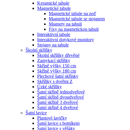
Keramické tabule
Magnetické tabule
Magnetické tabule na zeď
Magnetické tabule se stojanem
Magnety na tabuli
Fixy na magnetickou tabuli
Interaktivní tabule
Interaktivní dotykové monitory
Stojany na tabule
Školní skříňky
Školní skříňky dřevěné
Zamykací skříňky
Skříně výšky 150 cm
Skříně výšky 180 cm
Plechové šatní skřínky
Skříňky s dveřmi Z
Úzké skříňky
Šatní skříně jednodveřové
Šatní skříně dvoudveřové
Šatní skříně 3 dveřové
Šatní skříně 4 dveřové
Šatní lavice
Plastové lavičky
Šatní lavice s botníkem
Šatní lavice s věšáky